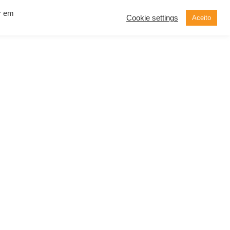
ar em
Cookie settings
Aceito
now Solutions
Contato
Demonstração
SOLICITE UM
ORÇAMENTO
esas* que se beneficiam com as soluções
pe.