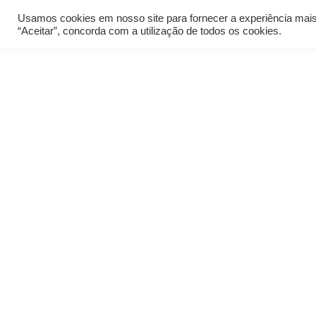
Usamos cookies em nosso site para fornecer a experiência mais r
“Aceitar”, concorda com a utilização de todos os cookies.
Quem Som
Nossos Client
A
Know Solutions
atende clientes de 
d