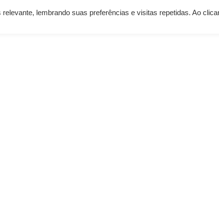
elevante, lembrando suas preferências e visitas repetidas. Ao clic
os
Serviços
Clientes
Nossos Planos
Blog K
es
todo o Brasil. Abaixo, você confere as principais empr
e
Business Intelligence (BI)
propostas pela nossa equi