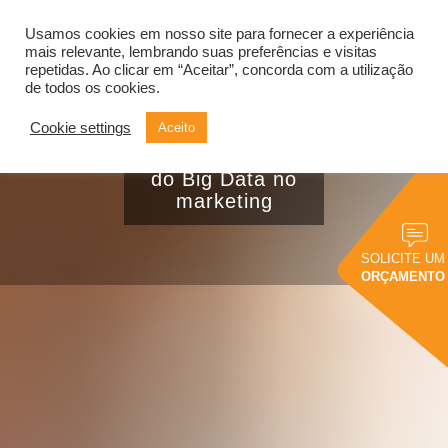
Usamos cookies em nosso site para fornecer a experiência
Alternar
navegação
mais relevante, lembrando suas preferências e visitas
repetidas. Ao clicar em “Aceitar”, concorda com a utilização
de todos os cookies.
Cookie settings
Aceito
Descubra as 8
maiores vantagens
do Big Data no
marketing
SOLICITE UM
ORÇAMENTO