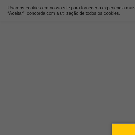
Usamos cookies em nosso site para fornecer a experiência mais r
“Aceitar”, concorda com a utilização de todos os cookies.
Quem Som
Business Intel
Também conhecido como Inteligência Empres