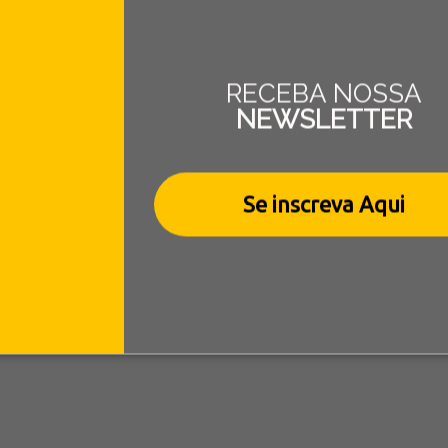
RAMENTAS DE ANÁLISE
DATA WAREHOUS
RECEBA NOSSA
NEWSLETTER
Se inscreva Aqui
mos alguns componentes iniciais
“Data Warehouse” é o armazé
r todo o suporte necessário
dados, onde há todas as info
geradas por diferentes fontes
estor obtenha a informação
organização, tornando possíve
te, correta e dinâmica.
padronizar e unificar dados faci
o acesso e a análise.
LEIA MAIS
LEIA MAIS