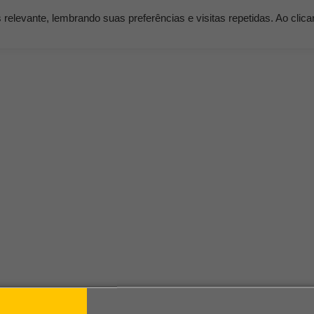
elevante, lembrando suas preferências e visitas repetidas. Ao clic
os
Serviços
Clientes
Nossos Planos
Blog K
ligence
arial, fornece o apoio necessário para a tomada de dec
uma empresa.