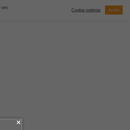
ar em
Cookie settings
Aceito
now Solutions
Contato
Demonstração
SOLICITE UM
ORÇAMENTO
isões estratégicas de forma inteligente em