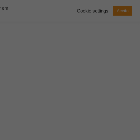
ar em
Cookie settings
Aceito
now Solutions
Contato
Demonstração
SOLICITE UM
ORÇAMENTO