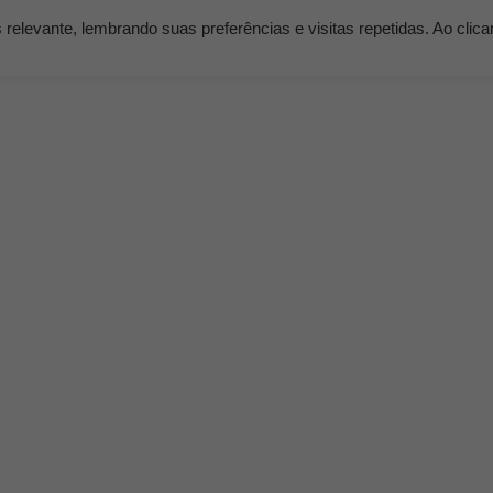
elevante, lembrando suas preferências e visitas repetidas. Ao clic
os
Serviços
Clientes
Nossos Planos
Blog K