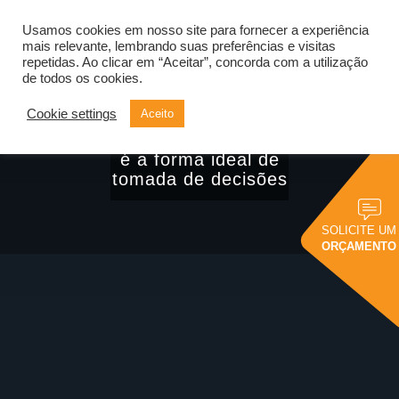
Usamos cookies em nosso site para fornecer a experiência
Alternar
navegação
mais relevante, lembrando suas preferências e visitas
repetidas. Ao clicar em “Aceitar”, concorda com a utilização
de todos os cookies.
Cookie settings
Aceito
Análise da
informação: por que
é a forma ideal de
tomada de decisões
SOLICITE UM
ORÇAMENTO