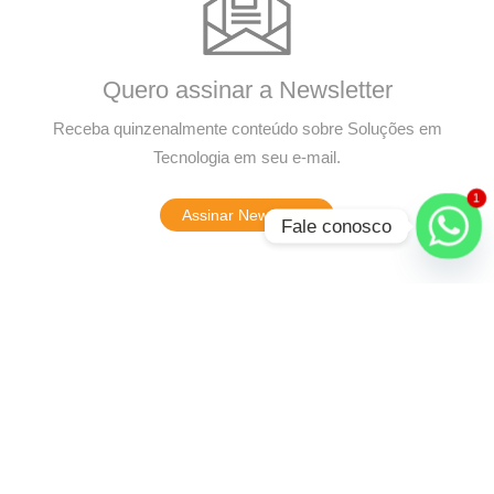
Quero assinar a Newsletter
Receba quinzenalmente conteúdo sobre Soluções em
Tecnologia em seu e-mail.
1
Assinar Newsletter
Fale conosco
16 comentários em “Análise da informação: por que é a forma
ideal de tomada de decisões”
Conheça a relação entre o Banco de Dados e Business Intelligence - Know
Solutions
5 de julho de 2021 em 11:11
Responder
[…] Mas, o que são esses conceitos e como se relacionam?
Como podem ajudar a empresa a traçar caminhos mais sólidos e