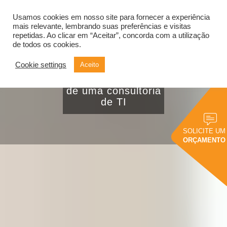
Usamos cookies em nosso site para fornecer a experiência
Alternar
navegação
mais relevante, lembrando suas preferências e visitas
repetidas. Ao clicar em “Aceitar”, concorda com a utilização
de todos os cookies.
Cookie settings
Aceito
5 razões da sua
empresa precisar
de uma consultoria
de TI
SOLICITE UM
ORÇAMENTO