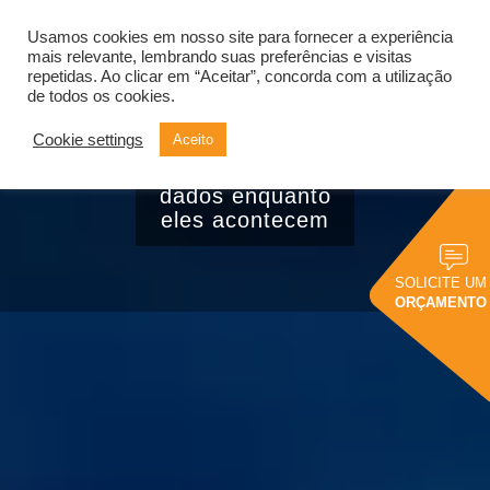
Usamos cookies em nosso site para fornecer a experiência
Alternar
navegação
mais relevante, lembrando suas preferências e visitas
repetidas. Ao clicar em “Aceitar”, concorda com a utilização
de todos os cookies.
Cookie settings
Aceito
Big Data em tempo
real: como analisar
dados enquanto
eles acontecem
SOLICITE UM
ORÇAMENTO