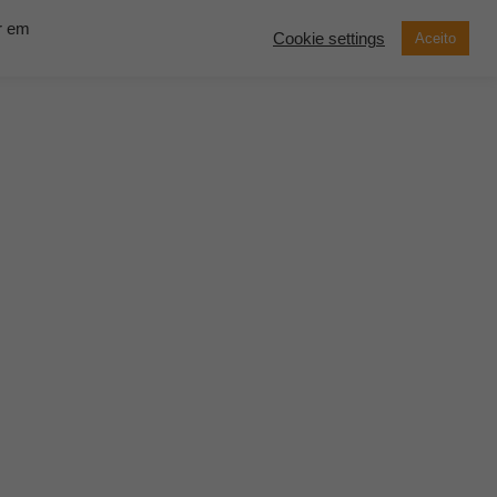
ar em
Cookie settings
Aceito
now Solutions
Contato
Demonstração
SOLICITE UM
ORÇAMENTO