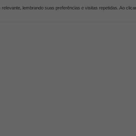
elevante, lembrando suas preferências e visitas repetidas. Ao clic
os
Serviços
Clientes
Nossos Planos
Blog K