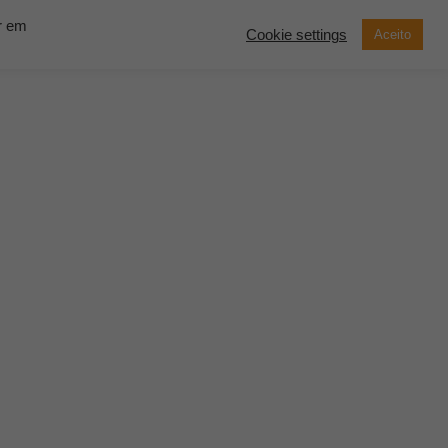
ar em
Cookie settings
Aceito
now Solutions
Contato
Demonstração
SOLICITE UM
ORÇAMENTO