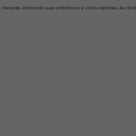
elevante, lembrando suas preferências e visitas repetidas. Ao clic
os
Serviços
Clientes
Nossos Planos
Blog K