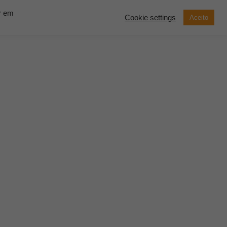
ar em
Cookie settings
Aceito
now Solutions
Contato
Demonstração
SOLICITE UM
ORÇAMENTO