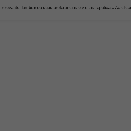
elevante, lembrando suas preferências e visitas repetidas. Ao clic
os
Serviços
Clientes
Nossos Planos
Blog K