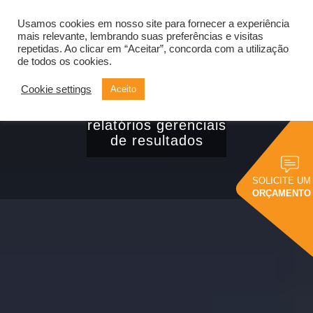
Usamos cookies em nosso site para fornecer a experiência
Alternar
navegação
mais relevante, lembrando suas preferências e visitas
repetidas. Ao clicar em “Aceitar”, concorda com a utilização
de todos os cookies.
Cookie settings
Aceito
Confira 5 maneiras
de obter melhores
relatórios gerenciais
de resultados
SOLICITE UM
ORÇAMENTO