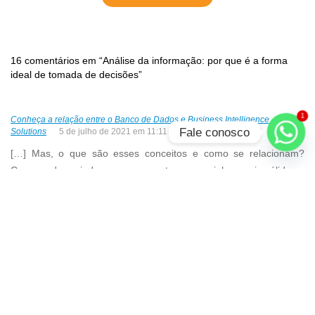
16 comentários em “Análise da informação: por que é a forma
ideal de tomada de decisões”
1
Conheça a relação entre o Banco de Dados e Business Intelligence - Know
Fale conosco
Solutions
5 de julho de 2021 em 11:11
Responder
[…] Mas, o que são esses conceitos e como se relacionam?
Como podem ajudar a empresa a traçar caminhos mais sólidos e
otimizar a tomada de decisões? […]
Conheça a relação entre o banco de dados e business intelligence - Know
Solutions
21 de julho de 2020 em 10:48
Responder
[…] Mas, o que são esses conceitos e como se relacionam?
Como podem ajudar a empresa a traçar caminhos mais sólidos e
otimiza atomada de decisões? […]
Inteligência competitiva: aplicando na sua empresa – Know Solutions
11