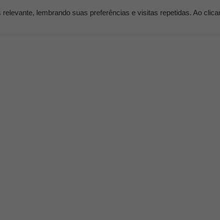
elevante, lembrando suas preferências e visitas repetidas. Ao clic
os
Serviços
Clientes
Nossos Planos
Blog K