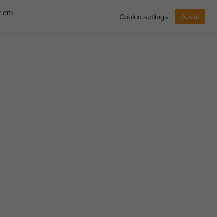
ar em
Cookie settings
Aceito
now Solutions
Contato
Demonstração
SOLICITE UM
ORÇAMENTO