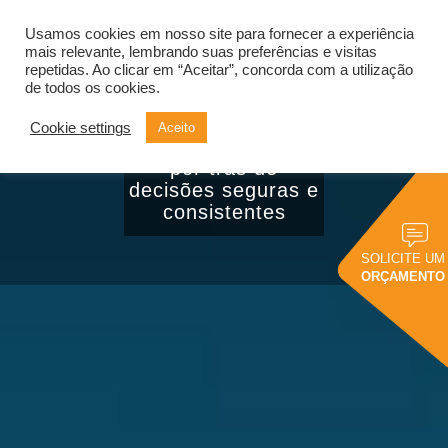
Usamos cookies em nosso site para fornecer a experiência
Alternar
navegação
mais relevante, lembrando suas preferências e visitas
repetidas. Ao clicar em “Aceitar”, concorda com a utilização
de todos os cookies.
Governança de
Cookie settings
Aceito
dados: o segredo
por trás de
decisões seguras e
consistentes
SOLICITE UM
ORÇAMENTO