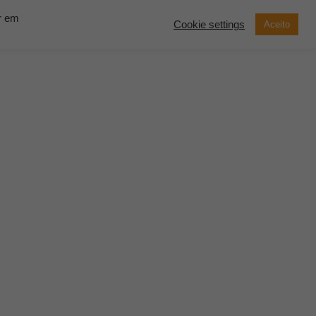
ar em
Cookie settings
Aceito
now Solutions
Contato
Demonstração
SOLICITE UM
ORÇAMENTO