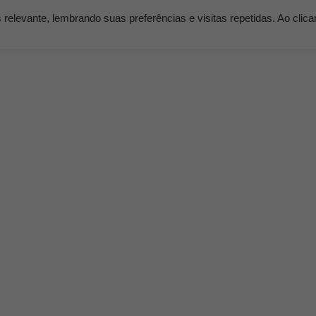
elevante, lembrando suas preferências e visitas repetidas. Ao clic
os
Serviços
Clientes
Nossos Planos
Blog K