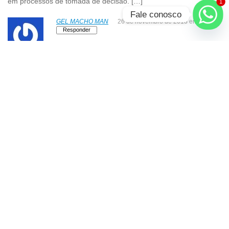
em processos de tomada de decisão. […]
1
Fale conosco
GEL MACHO MAN
26 de novembro de 2018 em 13:52
Responder
Olá! Gostei do conteúdo do seu site, muita informação boa, vou
recomendar.
LeonoraWallace
16 de novembro de 2018 em 23:19
Responder
A inflamação é eliminada e a amortização articular é normalizada;
Extrato das folhas de confrei: com alantoína como substância
ativa, este componente vai acelerar a recuperação dos tecidos,
restaura a circulação sanguínea e fortalece os ossos, cartilagens
e tendões; Glucosamina: presente em todos os tecidos e
articulações, este composto é essencial para a recuperação das
articulações ao mesmo tempo que estimula a produção de ácido
hialurônico; Condroitina: mimetiza o componente natural que
constitui os tecidos e cartilagem humana extraído de ossos e