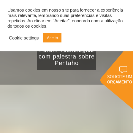
Usamos cookies em nosso site para fornecer a experiência
Alternar
navegação
mais relevante, lembrando suas preferências e visitas
repetidas. Ao clicar em “Aceitar”, concorda com a utilização
de todos os cookies.
Know Solution
Cookie settings
Aceito
participou do V
Fórum Tecnológico
com palestra sobre
Pentaho
SOLICITE UM
ORÇAMENTO