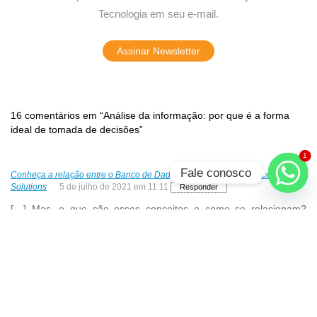
Tecnologia em seu e-mail.
Assinar Newsletter
16 comentários em “Análise da informação: por que é a forma
ideal de tomada de decisões”
1
Fale conosco
Conheça a relação entre o Banco de Dados e Business Intelligence - Know
Solutions
5 de julho de 2021 em 11:11
Responder
[…] Mas, o que são esses conceitos e como se relacionam?
Como podem ajudar a empresa a traçar caminhos mais sólidos e
otimizar a tomada de decisões? […]
Conheça a relação entre o banco de dados e business intelligence - Know
Solutions
21 de julho de 2020 em 10:48
Responder
[…] Mas, o que são esses conceitos e como se relacionam?