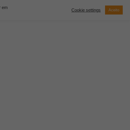
ar em
Cookie settings
Aceito
now Solutions
Contato
Demonstração
SOLICITE UM
ORÇAMENTO