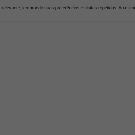
elevante, lembrando suas preferências e visitas repetidas. Ao clic
os
Serviços
Clientes
Nossos Planos
Blog K