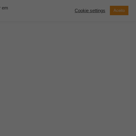
ar em
Cookie settings
Aceito
now Solutions
Contato
Demonstração
SOLICITE UM
ORÇAMENTO