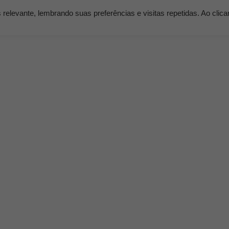
elevante, lembrando suas preferências e visitas repetidas. Ao clic
os
Serviços
Clientes
Nossos Planos
Blog K