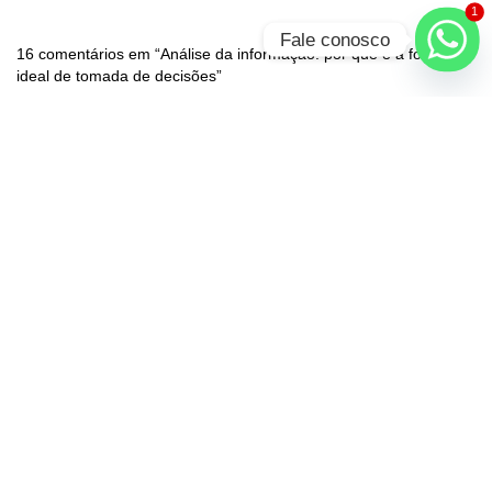
1
Fale conosco
16 comentários em “Análise da informação: por que é a forma
ideal de tomada de decisões”
Conheça a relação entre o Banco de Dados e Business Intelligence - Know
Solutions
5 de julho de 2021 em 11:11
Responder
[…] Mas, o que são esses conceitos e como se relacionam?
Como podem ajudar a empresa a traçar caminhos mais sólidos e
otimizar a tomada de decisões? […]
Conheça a relação entre o banco de dados e business intelligence - Know
Solutions
21 de julho de 2020 em 10:48
Responder
[…] Mas, o que são esses conceitos e como se relacionam?
Como podem ajudar a empresa a traçar caminhos mais sólidos e
otimiza atomada de decisões? […]
Inteligência competitiva: aplicando na sua empresa – Know Solutions
11
de novembro de 2019 em 13:09
Responder