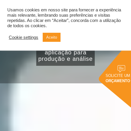
Usamos cookies em nosso site para fornecer a experiência
Alternar
navegação
mais relevante, lembrando suas preferências e visitas
repetidas. Ao clicar em “Aceitar”, concorda com a utilização
de todos os cookies.
Cookie settings
Aceito
Bi na indústria: 7
exemplos de
aplicação para
produção e análise
SOLICITE UM
ORÇAMENTO