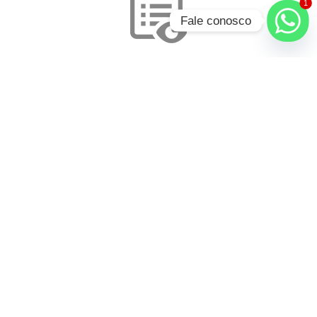
1
Fale conosco
Quero ver uma demonstração
Veja uma ferramenta desenvolvida no Pentaho que
representam graficamente dados.
Solicitar Demonstração
Quero assinar a Newsletter
Receba quinzenalmente conteúdo sobre Soluções em
Tecnologia em seu e-mail.