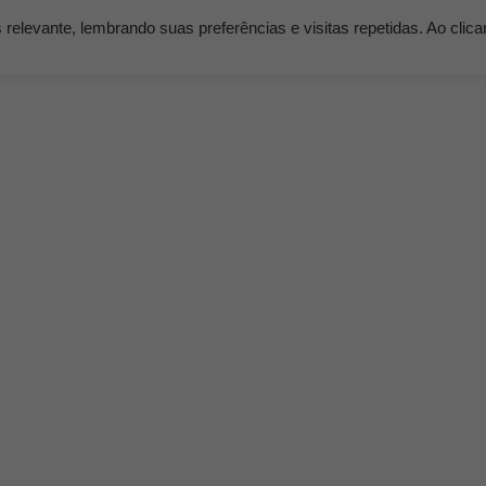
elevante, lembrando suas preferências e visitas repetidas. Ao clic
os
Serviços
Clientes
Nossos Planos
Blog K