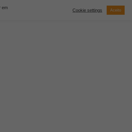
ar em
Cookie settings
Aceito
now Solutions
Contato
Demonstração
SOLICITE UM
ORÇAMENTO