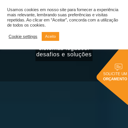
Usamos cookies em nosso site para fornecer a experiência
Alternar
navegação
mais relevante, lembrando suas preferências e visitas
repetidas. Ao clicar em “Aceitar”, concorda com a utilização
de todos os cookies.
Cookie settings
Aceito
Como integrar BI a
sistemas legados:
desafios e soluções
SOLICITE UM
ORÇAMENTO