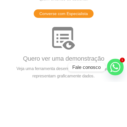
Converse com Especialista
Quero ver uma demonstração
1
Fale conosco
Veja uma ferramenta desenvolvida no Pentaho que
representam graficamente dados.
Solicitar Demonstração