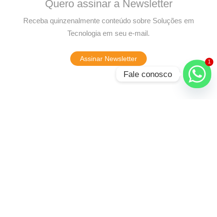
Quero assinar a Newsletter
Receba quinzenalmente conteúdo sobre Soluções em
Tecnologia em seu e-mail.
Assinar Newsletter
1
Fale conosco
16 comentários em “Análise da informação: por que é a forma
ideal de tomada de decisões”
Conheça a relação entre o Banco de Dados e Business Intelligence - Know
Solutions
5 de julho de 2021 em 11:11
Responder
[…] Mas, o que são esses conceitos e como se relacionam?
Como podem ajudar a empresa a traçar caminhos mais sólidos e
otimizar a tomada de decisões? […]
Conheça a relação entre o banco de dados e business intelligence - Know