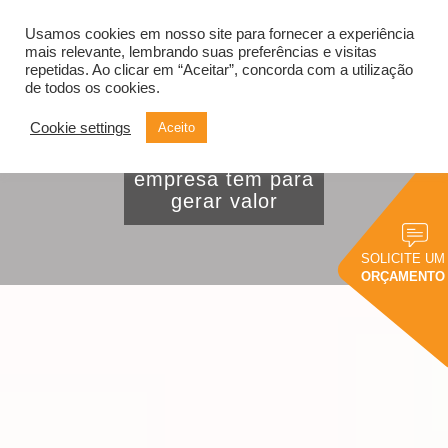
Usamos cookies em nosso site para fornecer a experiência
Alternar
navegação
mais relevante, lembrando suas preferências e visitas
repetidas. Ao clicar em “Aceitar”, concorda com a utilização
de todos os cookies.
Cookie settings
Aceito
Saiba como usar os
dados que a
empresa tem para
gerar valor
SOLICITE UM
ORÇAMENTO