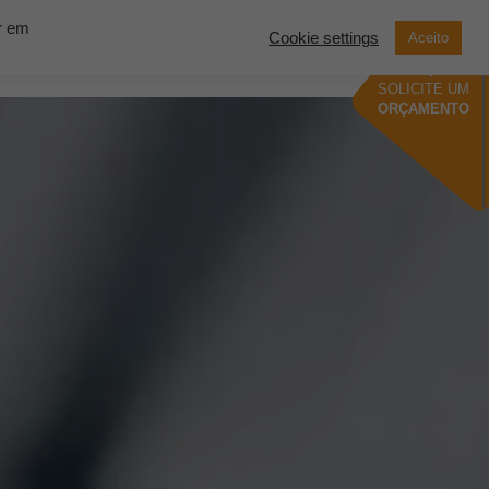
ar em
Cookie settings
Aceito
now Solutions
Contato
Demonstração
SOLICITE UM
ORÇAMENTO