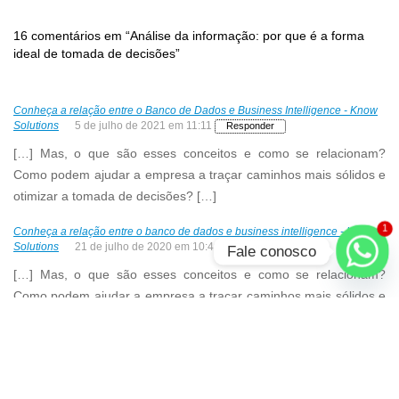
16 comentários em “Análise da informação: por que é a forma
ideal de tomada de decisões”
Conheça a relação entre o Banco de Dados e Business Intelligence - Know
Solutions
5 de julho de 2021 em 11:11
Responder
[…] Mas, o que são esses conceitos e como se relacionam?
Como podem ajudar a empresa a traçar caminhos mais sólidos e
otimizar a tomada de decisões? […]
1
Conheça a relação entre o banco de dados e business intelligence - Know
Solutions
21 de julho de 2020 em 10:48
Responder
Fale conosco
[…] Mas, o que são esses conceitos e como se relacionam?
Como podem ajudar a empresa a traçar caminhos mais sólidos e
otimiza atomada de decisões? […]
Inteligência competitiva: aplicando na sua empresa – Know Solutions
11
de novembro de 2019 em 13:09
Responder
[…] principal objetivo é melhorar a tomada de decisões dentro da