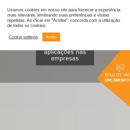
Usamos cookies em nosso site para fornecer a experiência
Alternar
navegação
mais relevante, lembrando suas preferências e visitas
repetidas. Ao clicar em “Aceitar”, concorda com a utilização
de todos os cookies.
Cookie settings
Aceito
O que é curva ABC
e quais as
aplicações nas
empresas
SOLICITE UM
ORÇAMENTO