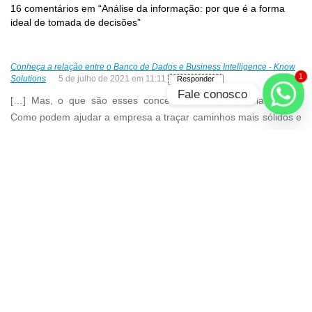
16 comentários em “Análise da informação: por que é a forma
ideal de tomada de decisões”
Conheça a relação entre o Banco de Dados e Business Intelligence - Know
1
Solutions
5 de julho de 2021 em 11:11
Responder
Fale conosco
[…] Mas, o que são esses conceitos e como se relacionam?
Como podem ajudar a empresa a traçar caminhos mais sólidos e
otimizar a tomada de decisões? […]
Conheça a relação entre o banco de dados e business intelligence - Know
Solutions
21 de julho de 2020 em 10:48
Responder
[…] Mas, o que são esses conceitos e como se relacionam?
Como podem ajudar a empresa a traçar caminhos mais sólidos e
otimiza atomada de decisões? […]
Inteligência competitiva: aplicando na sua empresa – Know Solutions
11
de novembro de 2019 em 13:09
Responder
[…] principal objetivo é melhorar a tomada de decisões dentro da
empresa, complementado a intuição e experiência dos gestores