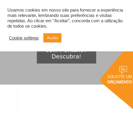
Usamos cookies em nosso site para fornecer a experiência
Alternar
navegação
mais relevante, lembrando suas preferências e visitas
repetidas. Ao clicar em “Aceitar”, concorda com a utilização
de todos os cookies.
Cookie settings
Aceito
Como fazer o ETL
com Pentaho?
Descubra!
SOLICITE UM
ORÇAMENTO