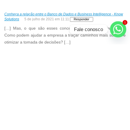
Conheça a relação entre o Banco de Dados e Business Intelligence - Know
Solutions
5 de julho de 2021 em 11:11
Responder
1
[…] Mas, o que são esses conceitos e como se relacionam?
Fale conosco
Como podem ajudar a empresa a traçar caminhos mais sólidos e
otimizar a tomada de decisões? […]
Conheça a relação entre o banco de dados e business intelligence - Know
Solutions
21 de julho de 2020 em 10:48
Responder
[…] Mas, o que são esses conceitos e como se relacionam?
Como podem ajudar a empresa a traçar caminhos mais sólidos e
otimiza atomada de decisões? […]
Inteligência competitiva: aplicando na sua empresa – Know Solutions
11
de novembro de 2019 em 13:09
Responder
[…] principal objetivo é melhorar a tomada de decisões dentro da
empresa, complementado a intuição e experiência dos gestores
com informações […]