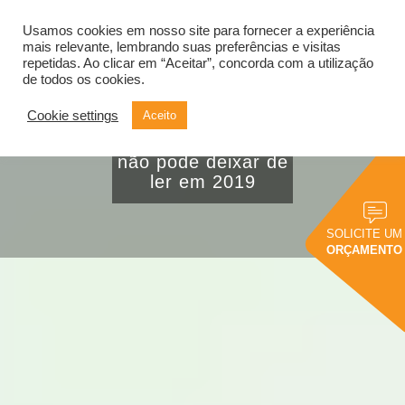
Usamos cookies em nosso site para fornecer a experiência
Alternar
navegação
mais relevante, lembrando suas preferências e visitas
repetidas. Ao clicar em “Aceitar”, concorda com a utilização
de todos os cookies.
Cookie settings
Aceito
4 livros de BI
clássicos que você
não pode deixar de
ler em 2019
SOLICITE UM
ORÇAMENTO