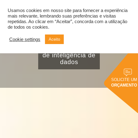
Usamos cookies em nosso site para fornecer a experiência
Alternar
navegação
mais relevante, lembrando suas preferências e visitas
repetidas. Ao clicar em “Aceitar”, concorda com a utilização
de todos os cookies.
Cookie settings
Aceito
4 motivos para
adotar uma solução
de inteligência de
dados
SOLICITE UM
ORÇAMENTO