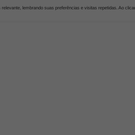
elevante, lembrando suas preferências e visitas repetidas. Ao clic
os
Serviços
Clientes
Nossos Planos
Blog K