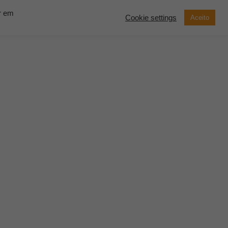
ar em
Cookie settings
Aceito
now Solutions
Contato
Demonstração
SOLICITE UM
ORÇAMENTO