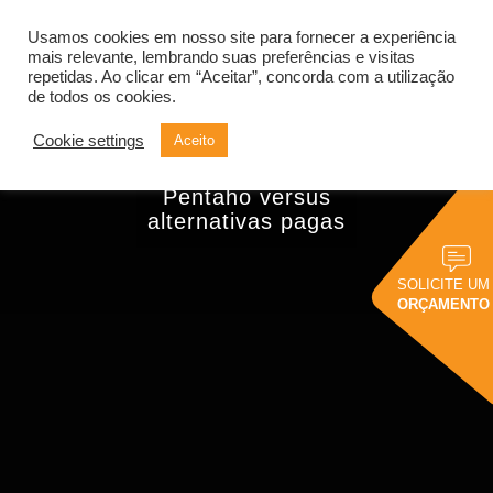
Usamos cookies em nosso site para fornecer a experiência
Alternar
navegação
mais relevante, lembrando suas preferências e visitas
repetidas. Ao clicar em “Aceitar”, concorda com a utilização
de todos os cookies.
Cookie settings
Aceito
Ferramentas de BI
open source:
Pentaho versus
alternativas pagas
SOLICITE UM
ORÇAMENTO