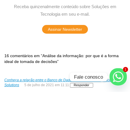
Receba quinzenalmente conteúdo sobre Soluções em
Tecnologia em seu e-mail.
Assinar Newsletter
16 comentários em “Análise da informação: por que é a forma
ideal de tomada de decisões”
1
Fale conosco
Conheça a relação entre o Banco de Dados e Business Intelligence - Know
Solutions
5 de julho de 2021 em 11:11
Responder
[…] Mas, o que são esses conceitos e como se relacionam?
Como podem ajudar a empresa a traçar caminhos mais sólidos e
otimizar a tomada de decisões? […]
Conheça a relação entre o banco de dados e business intelligence - Know
Solutions
21 de julho de 2020 em 10:48
Responder