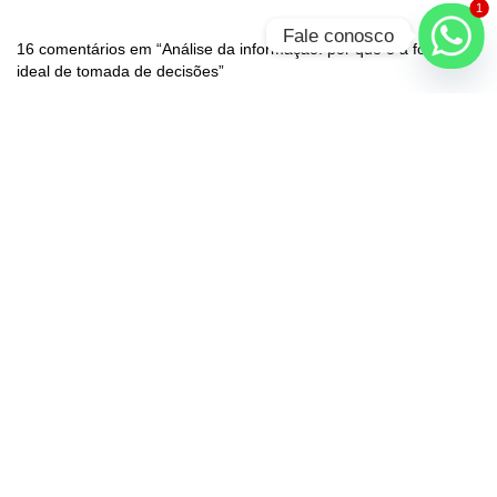
1
Fale conosco
16 comentários em “Análise da informação: por que é a forma
ideal de tomada de decisões”
Conheça a relação entre o Banco de Dados e Business Intelligence - Know
Solutions
5 de julho de 2021 em 11:11
Responder
[…] Mas, o que são esses conceitos e como se relacionam?
Como podem ajudar a empresa a traçar caminhos mais sólidos e
otimizar a tomada de decisões? […]
Conheça a relação entre o banco de dados e business intelligence - Know
Solutions
21 de julho de 2020 em 10:48
Responder
[…] Mas, o que são esses conceitos e como se relacionam?
Como podem ajudar a empresa a traçar caminhos mais sólidos e
otimiza atomada de decisões? […]
Inteligência competitiva: aplicando na sua empresa – Know Solutions
11
de novembro de 2019 em 13:09
Responder
[…] principal objetivo é melhorar a tomada de decisões dentro da