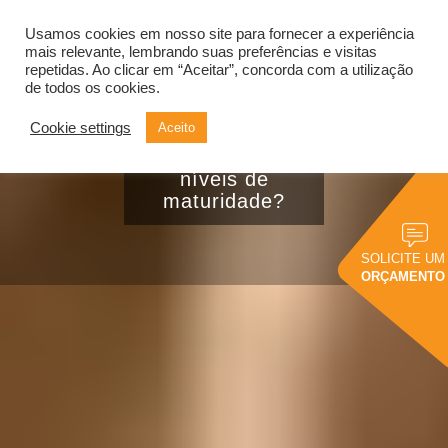
Usamos cookies em nosso site para fornecer a experiência
Alternar
navegação
mais relevante, lembrando suas preferências e visitas
repetidas. Ao clicar em “Aceitar”, concorda com a utilização
de todos os cookies.
Cookie settings
Aceito
Utilização de dados:
você conhece os
níveis de
maturidade?
SOLICITE UM
ORÇAMENTO