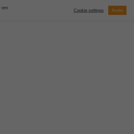
ar em
Cookie settings
Aceito
now Solutions
Contato
Demonstração
SOLICITE UM
ORÇAMENTO