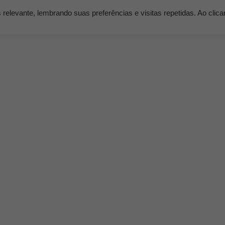
elevante, lembrando suas preferências e visitas repetidas. Ao clic
os
Serviços
Clientes
Nossos Planos
Blog K