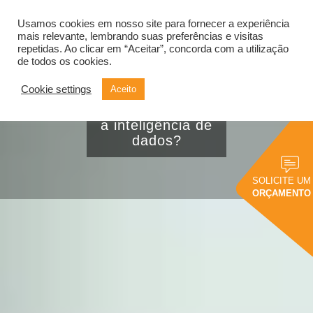
Usamos cookies em nosso site para fornecer a experiência
Alternar
navegação
mais relevante, lembrando suas preferências e visitas
repetidas. Ao clicar em “Aceitar”, concorda com a utilização
de todos os cookies.
Cookie settings
Aceito
Como criar valor
para o cliente com
a inteligência de
dados?
SOLICITE UM
ORÇAMENTO