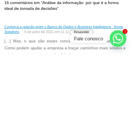
16 comentários em “Análise da informação: por que é a forma
ideal de tomada de decisões”
Conheça a relação entre o Banco de Dados e Business Intelligence - Know
1
Solutions
5 de julho de 2021 em 11:11
Responder
Fale conosco
[…] Mas, o que são esses conceitos e como se relacionam?
Como podem ajudar a empresa a traçar caminhos mais sólidos e
otimizar a tomada de decisões? […]
Conheça a relação entre o banco de dados e business intelligence - Know
Solutions
21 de julho de 2020 em 10:48
Responder
[…] Mas, o que são esses conceitos e como se relacionam?
Como podem ajudar a empresa a traçar caminhos mais sólidos e
otimiza atomada de decisões? […]
Inteligência competitiva: aplicando na sua empresa – Know Solutions
11
de novembro de 2019 em 13:09
Responder
[…] principal objetivo é melhorar a tomada de decisões dentro da
empresa, complementado a intuição e experiência dos gestores