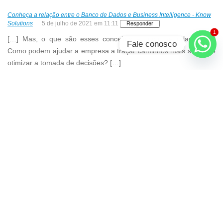
Conheça a relação entre o Banco de Dados e Business Intelligence - Know
Solutions
5 de julho de 2021 em 11:11
Responder
1
[…] Mas, o que são esses conceitos e como se relacionam?
Fale conosco
Como podem ajudar a empresa a traçar caminhos mais sólidos e
otimizar a tomada de decisões? […]
Conheça a relação entre o banco de dados e business intelligence - Know
Solutions
21 de julho de 2020 em 10:48
Responder
[…] Mas, o que são esses conceitos e como se relacionam?
Como podem ajudar a empresa a traçar caminhos mais sólidos e
otimiza atomada de decisões? […]
Inteligência competitiva: aplicando na sua empresa – Know Solutions
11
de novembro de 2019 em 13:09
Responder
[…] principal objetivo é melhorar a tomada de decisões dentro da
empresa, complementado a intuição e experiência dos gestores
com informações […]
O que é Hadoop? Entenda aqui! – Know Solutions
7 de novembro de