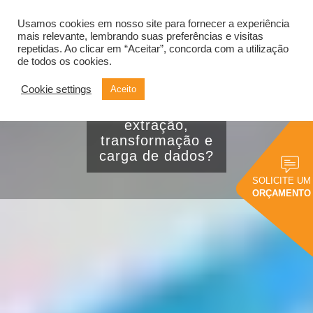
Usamos cookies em nosso site para fornecer a experiência
Alternar
navegação
mais relevante, lembrando suas preferências e visitas
repetidas. Ao clicar em “Aceitar”, concorda com a utilização
de todos os cookies.
ETL: O que é e
Cookie settings
Aceito
como otimizar seus
processos de
extração,
transformação e
carga de dados?
SOLICITE UM
ORÇAMENTO