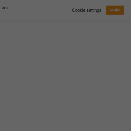
ar em
Cookie settings
Aceito
now Solutions
Contato
Demonstração
SOLICITE UM
ORÇAMENTO