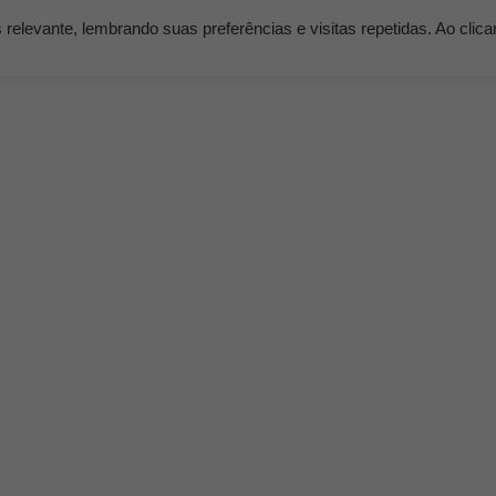
elevante, lembrando suas preferências e visitas repetidas. Ao clic
os
Serviços
Clientes
Nossos Planos
Blog K