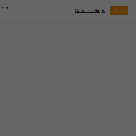
ar em
Cookie settings
Aceito
now Solutions
Contato
Demonstração
SOLICITE UM
ORÇAMENTO