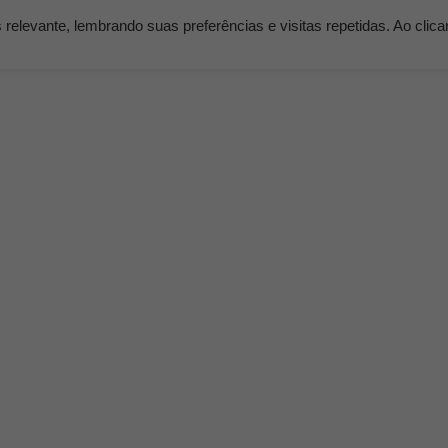
elevante, lembrando suas preferências e visitas repetidas. Ao clic
os
Serviços
Clientes
Nossos Planos
Blog K