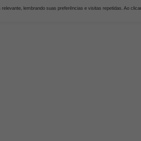
elevante, lembrando suas preferências e visitas repetidas. Ao clic
os
Serviços
Clientes
Nossos Planos
Blog K