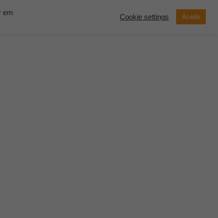
ar em
Cookie settings
Aceito
now Solutions
Contato
Demonstração
SOLICITE UM
ORÇAMENTO