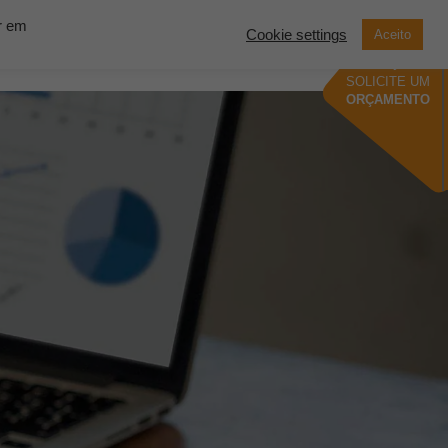
ar em
Cookie settings
Aceito
now Solutions
Contato
Demonstração
SOLICITE UM
ORÇAMENTO