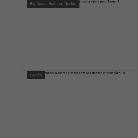
,
Big Data e Hadoop
Gestão
Gestão