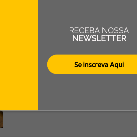
RECEBA NOSSA
NEWSLETTER
Descubra as 8 maiores vantagens do B
Publicado por:
Leandro Guimarães
Data:
5 de dezembro de 2018
Se inscreva Aqui
Mostraremos a seguir as 3 maiores vantagens do B