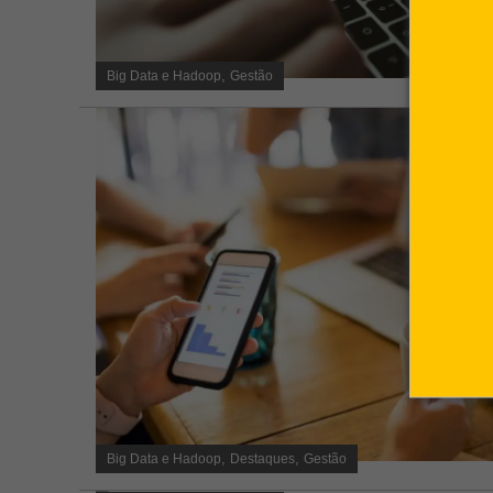
,
Big Data e Hadoop
Gestão
,
,
Big Data e Hadoop
Destaques
Gestão