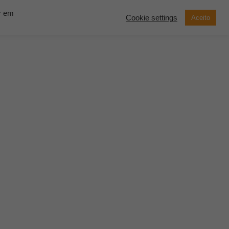
ar em
Cookie settings
Aceito
now Solutions
Contato
Demonstração
SOLICITE UM
ORÇAMENTO