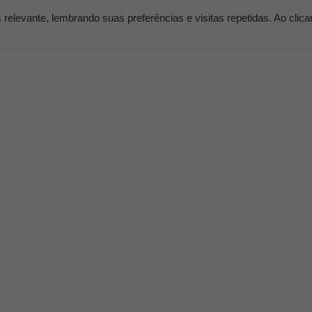
elevante, lembrando suas preferências e visitas repetidas. Ao clic
os
Serviços
Clientes
Nossos Planos
Blog K